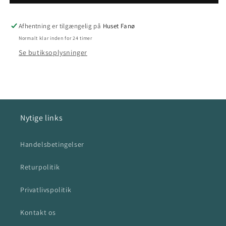
7
7
Grøn
Grøn
Afhentning er tilgængelig på
Huset Fanø
Normalt klar inden for 24 timer
Se butiksoplysninger
Nytige links
Handelsbetingelser
Returpolitik
Privatlivspolitik
Kontakt os