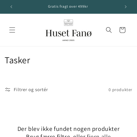
Gå til
Gratis fragt over 499kr
indhold
Indkøbskurv
K
Tasker
o
l
Filtrer og sortér
0 produkter
l
e
k
Der blev ikke fundet nogen produkter
t
Brug færre filtre, eller
fjern alle