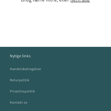
i
o
n
:
Nytige links
Handelsbetingelser
Returpolitik
Privatlivspolitik
Kontakt os