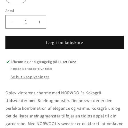
Antal
Reducer
Øg
antallet
antallet
for
for
Koksgrå
Koksgrå
Læg i indkøbskurv
Uld
Uld
med
med
Snefnugmønster
Snefnugmønster
Afhentning er tilgængelig på
Huset Fanø
Normalt klar inden for 24 timer
Se butiksoplysninger
Oplev vinterens charme med NORWOOL's Koksgrå
Uldsweater med Snefnugmønster. Denne sweater er den
perfekte kombination af elegance og varme. Koksgrå uld og
det delikate snefnugmønster tilføjer en tidløs appel til din
garderobe. Med NORWOOL's sweater er du klar til at omfavne