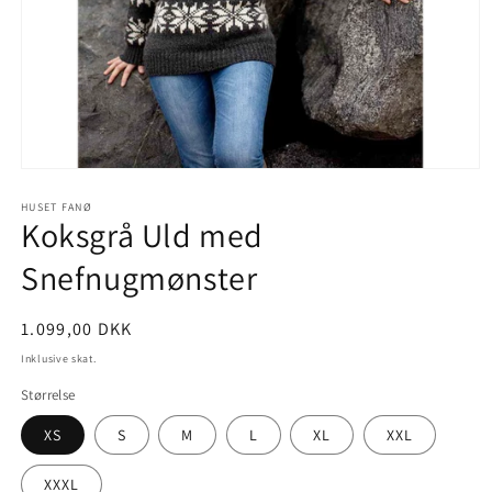
Åbn
mediet
1
HUSET FANØ
Koksgrå Uld med
i
modus
Snefnugmønster
Normalpris
1.099,00 DKK
Inklusive skat.
Størrelse
XS
S
M
L
XL
XXL
XXXL